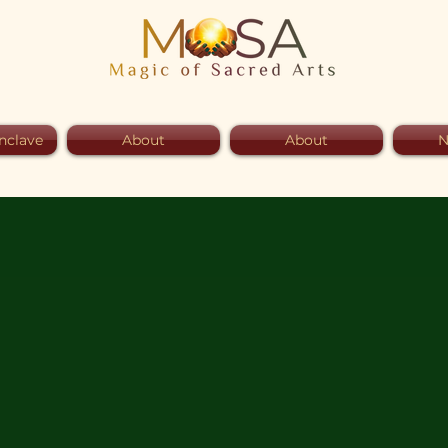
nclave
About
About
N