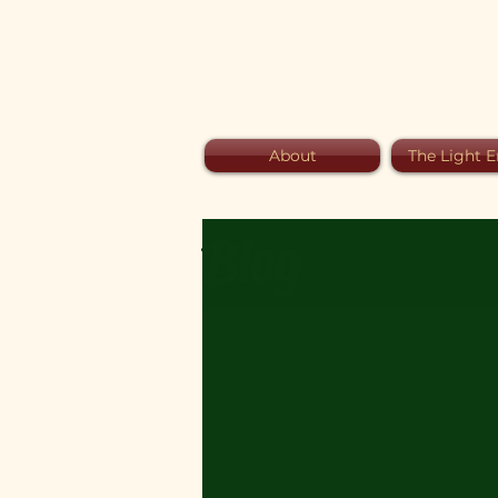
About
The Light E
Blog